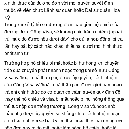
xin thị thực của đương đơn với mọi quyền quyết định
thuộc về viên chức Lãnh sự quán hoặc Đại sứ quán Hoa
Kỳ
Trong khi xử lý hồ sơ đương đơn, bao gồm hộ chiếu của
đương đơn, Cổng Visa, sẽ không chịu trách nhiệm (ngoại
trừ mức độ được nêu dưới đây) cho dù là hợp đồng, bị tra
tấn hay bất kỳ cách nào khác, thiệt hại dưới mọi hình thức
phát sinh từ:
Trường hợp hộ chiếu bị mất hoặc bị hư hỏng khi chuyển
tiếp qua chuyển phát nhanh hoặc trong khi sở hữu Cổng
Visa và/hoặc nhà thầu phụ được ủy quyền, trách nhiệm
của Cổng Visa và/hoặc nhà thầu phụ được giới hạn hoàn
trả phí chính thức do cơ quan có thẩm quyền quy định để
thay thế hộ chiếu và visa bị mất hoặc bị hư hỏng thông qua
thủ tục nộp đơn thông thường. Cổng Visa và/hoặc nhà
thầu phụ được ủy quyền sẽ không chịu trách nhiệm hoặc
chịu trách nhiệm về bất kỳ tổn thất hoặc thiệt hại do người
nộp đơn gây ra do mất hoặc làm hỏng hộ chiếu hoặc tài