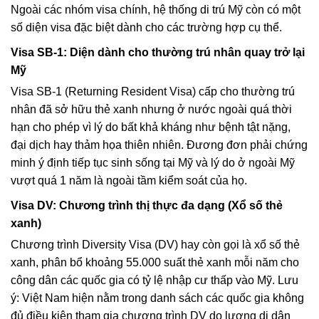
Ngoài các nhóm visa chính, hệ thống di trú Mỹ còn có một
số diện visa đặc biệt dành cho các trường hợp cụ thể.
Visa SB-1: Diện dành cho thường trú nhân quay trở lại
Mỹ
Visa SB-1 (Returning Resident Visa) cấp cho thường trú
nhân đã sở hữu thẻ xanh nhưng ở nước ngoài quá thời
hạn cho phép vì lý do bất khả kháng như bệnh tật nặng,
đại dịch hay thảm họa thiên nhiên. Đương đơn phải chứng
minh ý định tiếp tục sinh sống tại Mỹ và lý do ở ngoài Mỹ
vượt quá 1 năm là ngoài tầm kiểm soát của họ.
Visa DV: Chương trình thị thực đa dạng (Xổ số thẻ
xanh)
Chương trình Diversity Visa (DV) hay còn gọi là xổ số thẻ
xanh, phân bổ khoảng 55.000 suất thẻ xanh mỗi năm cho
công dân các quốc gia có tỷ lệ nhập cư thấp vào Mỹ. Lưu
ý: Việt Nam hiện nằm trong danh sách các quốc gia không
đủ điều kiện tham gia chương trình DV do lượng di dân