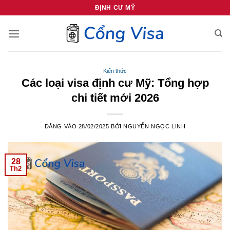
Bỏ
ĐỊNH CƯ MỸ
qua
nội
dung
Kiến thức
Các loại visa định cư Mỹ: Tổng hợp
chi tiết mới 2026
ĐĂNG VÀO
28/02/2025
BỞI
NGUYỄN NGỌC LINH
28
Th2