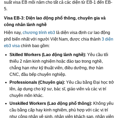
suất visa EB mỗi năm cho tất cả các diện từ EB-1 đến EB-
5.
Visa EB-3: Diện lao động phổ thông, chuyên gia và
công nhân lành nghề
Hiện nay,
chương trình eb3
là diện visa định cư lao động
phổ biến nhất với người Việt Nam, được chia thành
3 diện
eb3 visa
chính bao gồm:
Skilled Workers (Lao động lành nghề):
Yêu cầu tối
thiểu 2 năm kinh nghiệm hoặc đào tạo trong nghề,
chẳng hạn như kỹ thuật viên, điều dưỡng, thợ hàn
CNC, đầu bếp chuyên nghiệp.
Professionals (Chuyên gia):
Yêu cầu bằng Đại học trở
lên, áp dụng cho kỹ sư, bác sĩ, giáo viên và các vị trí
chuyên môn khác.
Unskilled Workers (Lao động phổ thông):
Không yêu
cầu bằng cấp hay kinh nghiệm, phù hợp với các vị trí
như công nhân vệ sinh, nhân viên khách sạn, nhân viên