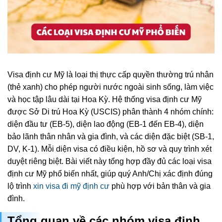
Visa định cư Mỹ là loại thị thực cấp quyền thường trú nhân
(thẻ xanh) cho phép người nước ngoài sinh sống, làm việc
và học tập lâu dài tại Hoa Kỳ. Hệ thống visa định cư Mỹ
được Sở Di trú Hoa Kỳ (USCIS) phân thành 4 nhóm chính:
diện đầu tư (EB-5), diện lao động (EB-1 đến EB-4), diện
bảo lãnh thân nhân và gia đình, và các diện đặc biệt (SB-1,
DV, K-1). Mỗi diện visa có điều kiện, hồ sơ và quy trình xét
duyệt riêng biệt. Bài viết này tổng hợp đầy đủ các loại visa
định cư Mỹ phổ biến nhất, giúp quý Anh/Chị xác định đúng
lộ trình
xin visa đi mỹ định cư
phù hợp với bản thân và gia
đình.
Tổng quan về các nhóm visa định