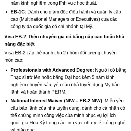
năm kinh nghiệm trong lĩnh vực học thuật.
EB-1C:
Dành cho giám đốc điều hành và quản lý cấp
cao (Multinational Managers or Executives) của các
công ty đa quốc gia có chi nhánh tại Mỹ.
Visa EB-2: Diện chuyên gia có bằng cấp cao hoặc khả
năng đặc biệt
Visa EB-2 cấp thẻ xanh cho 2 nhóm đối tượng chuyên
môn cao:
Professionals with Advanced Degree:
Người có bằng
Thạc sĩ trở lên hoặc bằng Đại học kèm 5 năm kinh
nghiệm chuyên sâu, yêu cầu nhà tuyển dụng Mỹ bảo
lãnh và hoàn thành PERM.
National Interest Waiver (NIW – EB-2 NIW):
Miễn yêu
cầu bảo lãnh của nhà tuyển dụng, dành cho cá nhân có
thể chứng minh công việc của mình phục vụ lợi ích
quốc gia Hoa Kỳ trong các lĩnh vực như y tế, công nghệ
và giáo dục.