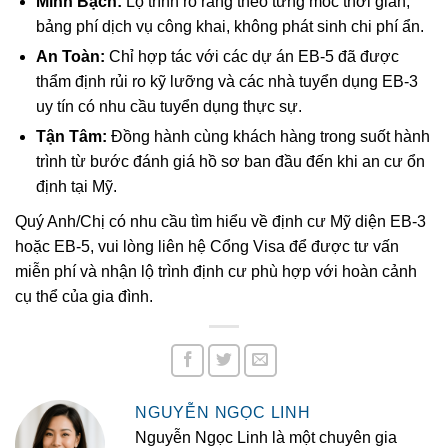
Minh Bạch:
Lộ trình rõ ràng theo từng mốc thời gian,
bảng phí dịch vụ công khai, không phát sinh chi phí ẩn.
An Toàn:
Chỉ hợp tác với các dự án EB-5 đã được
thẩm định rủi ro kỹ lưỡng và các nhà tuyển dụng EB-3
uy tín có nhu cầu tuyển dụng thực sự.
Tận Tâm:
Đồng hành cùng khách hàng trong suốt hành
trình từ bước đánh giá hồ sơ ban đầu đến khi an cư ổn
định tại Mỹ.
Quý Anh/Chị có nhu cầu tìm hiểu về định cư Mỹ diện EB-3
hoặc EB-5, vui lòng liên hệ Cổng Visa để được tư vấn
miễn phí và nhận lộ trình định cư phù hợp với hoàn cảnh
cụ thể của gia đình.
NGUYỄN NGỌC LINH
Nguyễn Ngọc Linh là một chuyên gia