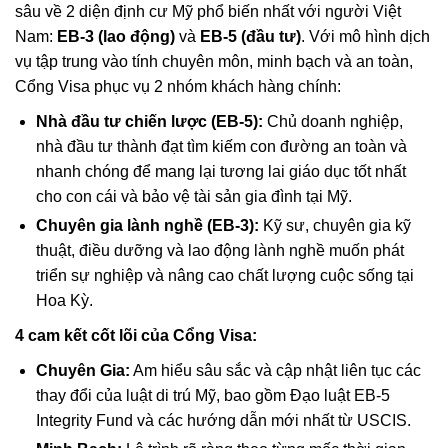
sâu về 2 diện định cư Mỹ phổ biến nhất với người Việt
Nam:
EB-3 (lao động)
và
EB-5 (đầu tư)
. Với mô hình dịch
vụ tập trung vào tính chuyên môn, minh bạch và an toàn,
Cổng Visa phục vụ 2 nhóm khách hàng chính:
Nhà đầu tư chiến lược (EB-5):
Chủ doanh nghiệp,
nhà đầu tư thành đạt tìm kiếm con đường an toàn và
nhanh chóng để mang lại tương lai giáo dục tốt nhất
cho con cái và bảo vệ tài sản gia đình tại Mỹ.
Chuyên gia lành nghề (EB-3):
Kỹ sư, chuyên gia kỹ
thuật, điều dưỡng và lao động lành nghề muốn phát
triển sự nghiệp và nâng cao chất lượng cuộc sống tại
Hoa Kỳ.
4 cam kết cốt lõi của Cổng Visa:
Chuyên Gia:
Am hiểu sâu sắc và cập nhật liên tục các
thay đổi của luật di trú Mỹ, bao gồm Đạo luật EB-5
Integrity Fund và các hướng dẫn mới nhất từ USCIS.