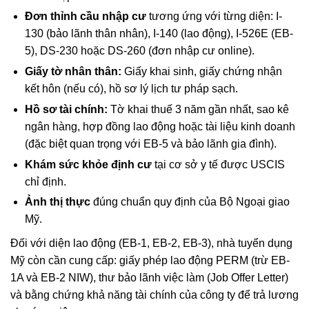
Đơn thỉnh cầu nhập cư
tương ứng với từng diện: I-
130 (bảo lãnh thân nhân), I-140 (lao động), I-526E (EB-
5), DS-230 hoặc DS-260 (đơn nhập cư online).
Giấy tờ nhân thân:
Giấy khai sinh, giấy chứng nhận
kết hôn (nếu có), hồ sơ lý lịch tư pháp sạch.
Hồ sơ tài chính:
Tờ khai thuế 3 năm gần nhất, sao kê
ngân hàng, hợp đồng lao động hoặc tài liệu kinh doanh
(đặc biệt quan trọng với EB-5 và bảo lãnh gia đình).
Khám sức khỏe định cư
tại cơ sở y tế được USCIS
chỉ định.
Ảnh thị thực
đúng chuẩn quy định của Bộ Ngoại giao
Mỹ.
Đối với diện lao động (EB-1, EB-2, EB-3), nhà tuyển dụng
Mỹ còn cần cung cấp: giấy phép lao động PERM (trừ EB-
1A và EB-2 NIW), thư bảo lãnh việc làm (Job Offer Letter)
và bằng chứng khả năng tài chính của công ty để trả lương