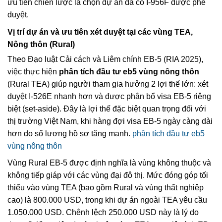
ưu tiên chiến lược là chọn dự án đã có I-956F được phê
duyệt.
Vị trí dự án và ưu tiên xét duyệt tại các vùng TEA,
Nông thôn (Rural)
Theo Đạo luật Cải cách và Liêm chính EB-5 (RIA 2025),
việc thực hiện
phân tích đầu tư eb5 vùng nông thôn
(Rural TEA) giúp người tham gia hưởng 2 lợi thế lớn: xét
duyệt I-526E nhanh hơn và được phân bổ visa EB-5 riêng
biệt (set-aside). Đây là lợi thế đặc biệt quan trọng đối với
thị trường Việt Nam, khi hàng đợi visa EB-5 ngày càng dài
hơn do số lượng hồ sơ tăng mạnh.
phân tích đầu tư eb5
vùng nông thôn
Vùng Rural EB-5 được định nghĩa là vùng không thuộc và
không tiếp giáp với các vùng đại đô thị. Mức đóng góp tối
thiểu vào vùng TEA (bao gồm Rural và vùng thất nghiệp
cao) là 800.000 USD, trong khi dự án ngoài TEA yêu cầu
1.050.000 USD. Chênh lệch 250.000 USD này là lý do