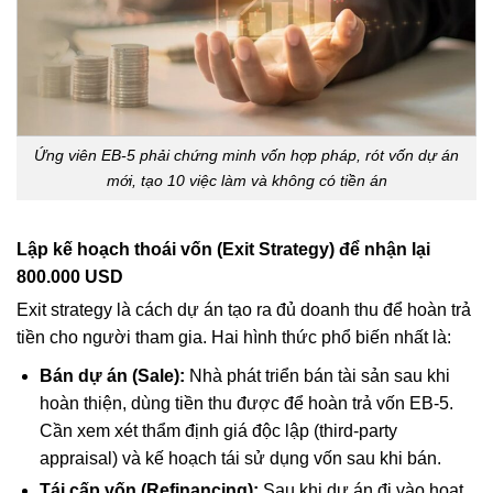
Ứng viên EB-5 phải chứng minh vốn hợp pháp, rót vốn dự án
mới, tạo 10 việc làm và không có tiền án
Lập kế hoạch thoái vốn (Exit Strategy) để nhận lại
800.000 USD
Exit strategy là cách dự án tạo ra đủ doanh thu để hoàn trả
tiền cho người tham gia. Hai hình thức phổ biến nhất là:
Bán dự án (Sale):
Nhà phát triển bán tài sản sau khi
hoàn thiện, dùng tiền thu được để hoàn trả vốn EB-5.
Cần xem xét thẩm định giá độc lập (third-party
appraisal) và kế hoạch tái sử dụng vốn sau khi bán.
Tái cấp vốn (Refinancing):
Sau khi dự án đi vào hoạt