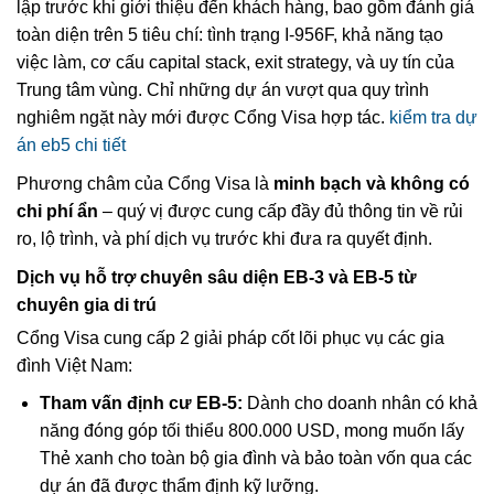
lập trước khi giới thiệu đến khách hàng, bao gồm đánh giá
toàn diện trên 5 tiêu chí: tình trạng I-956F, khả năng tạo
việc làm, cơ cấu capital stack, exit strategy, và uy tín của
Trung tâm vùng. Chỉ những dự án vượt qua quy trình
nghiêm ngặt này mới được Cổng Visa hợp tác.
kiểm tra dự
án eb5 chi tiết
Phương châm của Cổng Visa là
minh bạch và không có
chi phí ẩn
– quý vị được cung cấp đầy đủ thông tin về rủi
ro, lộ trình, và phí dịch vụ trước khi đưa ra quyết định.
Dịch vụ hỗ trợ chuyên sâu diện EB-3 và EB-5 từ
chuyên gia di trú
Cổng Visa cung cấp 2 giải pháp cốt lõi phục vụ các gia
đình Việt Nam:
Tham vấn định cư EB-5:
Dành cho doanh nhân có khả
năng đóng góp tối thiểu 800.000 USD, mong muốn lấy
Thẻ xanh cho toàn bộ gia đình và bảo toàn vốn qua các
dự án đã được thẩm định kỹ lưỡng.