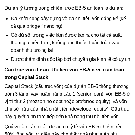
Dự án lý tưởng trong chiến lược EB-5 an toàn là dự án:
Đã khởi công xây dựng và đã chi tiêu vốn đáng kể (kể
cả qua bridge financing)
Có đủ số lượng việc làm được tạo ra cho tất cả suất
tham gia hiện hữu, không phụ thuộc hoàn toàn vào
doanh thu tương lai
Được thẩm định độc lập bởi chuyên gia kinh tế có uy tín
Cấu trúc vốn dự án: Ưu tiên vốn EB-5 ở vị trí an toàn
trong Capital Stack
Capital Stack (cấu trúc vốn) của dự án EB-5 thông thường
gồm 3 tầng: vay ngân hàng cấp 1 (senior loan), vốn EB-5 ở
vị trí thứ 2 (mezzanine debt hoặc preferred equity), và vốn
chủ sở hữu của nhà phát triển (developer equity). Cấu trúc
này quyết định trực tiếp đến khả năng thu hồi tiền vốn.
Quý vị cần tránh các dự án có tỷ lệ vốn EB-5 chiếm trên
50% tổng vốn, vì điều này cho thấy nhà phát triển phụ