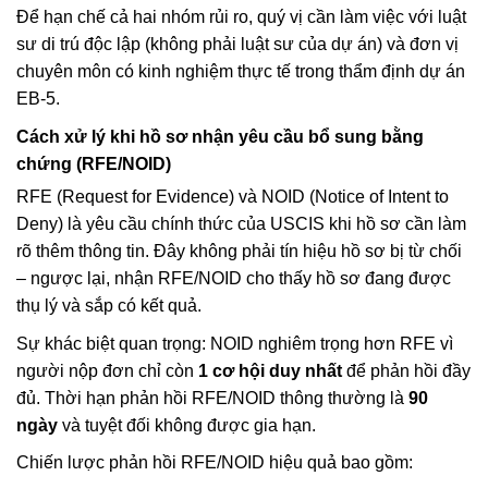
Để hạn chế cả hai nhóm rủi ro, quý vị cần làm việc với luật
sư di trú độc lập (không phải luật sư của dự án) và đơn vị
chuyên môn có kinh nghiệm thực tế trong thẩm định dự án
EB-5.
Cách xử lý khi hồ sơ nhận yêu cầu bổ sung bằng
chứng (RFE/NOID)
RFE (Request for Evidence) và NOID (Notice of Intent to
Deny) là yêu cầu chính thức của USCIS khi hồ sơ cần làm
rõ thêm thông tin. Đây không phải tín hiệu hồ sơ bị từ chối
– ngược lại, nhận RFE/NOID cho thấy hồ sơ đang được
thụ lý và sắp có kết quả.
Sự khác biệt quan trọng: NOID nghiêm trọng hơn RFE vì
người nộp đơn chỉ còn
1 cơ hội duy nhất
để phản hồi đầy
đủ. Thời hạn phản hồi RFE/NOID thông thường là
90
ngày
và tuyệt đối không được gia hạn.
Chiến lược phản hồi RFE/NOID hiệu quả bao gồm: