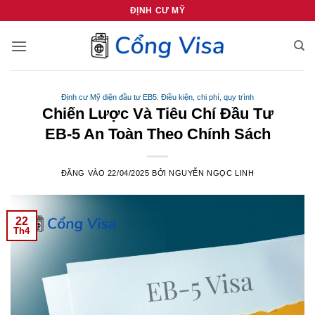
Bỏ
ĐỊNH CƯ MỸ
qua
nội
dung
Định cư Mỹ diện đầu tư EB5: Điều kiện, chi phí, quy trình
Chiến Lược Và Tiêu Chí Đầu Tư
EB-5 An Toàn Theo Chính Sách
ĐĂNG VÀO
22/04/2025
BỞI
NGUYỄN NGỌC LINH
22
Th4