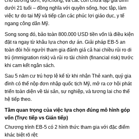
cho đương đơn, vợ/chồng, và các con chưa lập gia đình
dưới 21 tuổi – đồng nghĩa với quyền sống, học tập, làm
việc tự do tại Mỹ và tiếp cận các phúc lợi giáo dục, y tế
ngang công dân Mỹ.
Song song đó, bảo toàn 800.000 USD tiền vốn là điều kiện
đặt ra ngay từ khâu lựa chọn dự án. Giải pháp EB-5 an
toàn đòi hỏi người tham gia đánh giá cả hai chiều rủi ro di
trú (immigration risk) và rủi ro tài chính (financial risk) trước
khi cam kết ngân sách.
Sau 5 năm cư trú hợp lệ kể từ khi nhận Thẻ xanh, quý gia
đình có thể nộp đơn nhập quốc tịch Mỹ, mở ra cơ hội phát
triển toàn diện về tài sản, sự nghiệp, và tương lai cho thế
hệ tiếp theo.
Tầm quan trọng của việc lựa chọn đúng mô hình góp
vốn (Trực tiếp vs Gián tiếp)
Chương trình EB-5 có 2 hình thức tham gia với đặc điểm
khác biệt rõ rệt: