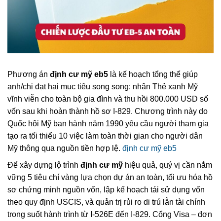
Phương án
định cư mỹ eb5
là kế hoạch tổng thể giúp
anh/chị đạt hai mục tiêu song song: nhận Thẻ xanh Mỹ
vĩnh viễn cho toàn bộ gia đình và thu hồi 800.000 USD số
vốn sau khi hoàn thành hồ sơ I-829. Chương trình này do
Quốc hội Mỹ ban hành năm 1990 yêu cầu người tham gia
tạo ra tối thiểu 10 việc làm toàn thời gian cho người dân
Mỹ thông qua nguồn tiền hợp lệ.
định cư mỹ eb5
Để xây dựng lộ trình
định cư mỹ
hiệu quả, quý vị cần nắm
vững 5 tiêu chí vàng lựa chọn dự án an toàn, tối ưu hóa hồ
sơ chứng minh nguồn vốn, lập kế hoạch tái sử dụng vốn
theo quy định USCIS, và quản trị rủi ro di trú lẫn tài chính
trong suốt hành trình từ I-526E đến I-829. Cổng Visa – đơn