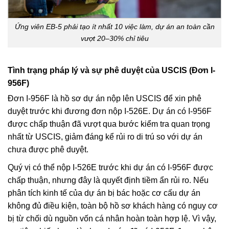
Ứng viên EB-5 phải tạo ít nhất 10 việc làm, dự án an toàn cần
vượt 20–30% chỉ tiêu
Tình trạng pháp lý và sự phê duyệt của USCIS (Đơn I-
956F)
Đơn I-956F là hồ sơ dự án nộp lên USCIS để xin phê
duyệt trước khi đương đơn nộp I-526E. Dự án có I-956F
được chấp thuận đã vượt qua bước kiểm tra quan trọng
nhất từ USCIS, giảm đáng kể rủi ro di trú so với dự án
chưa được phê duyệt.
Quý vị có thể nộp I-526E trước khi dự án có I-956F được
chấp thuận, nhưng đây là quyết định tiềm ẩn rủi ro. Nếu
phân tích kinh tế của dự án bị bác hoặc cơ cấu dự án
không đủ điều kiện, toàn bộ hồ sơ khách hàng có nguy cơ
bị từ chối dù nguồn vốn cá nhân hoàn toàn hợp lệ. Vì vậy,