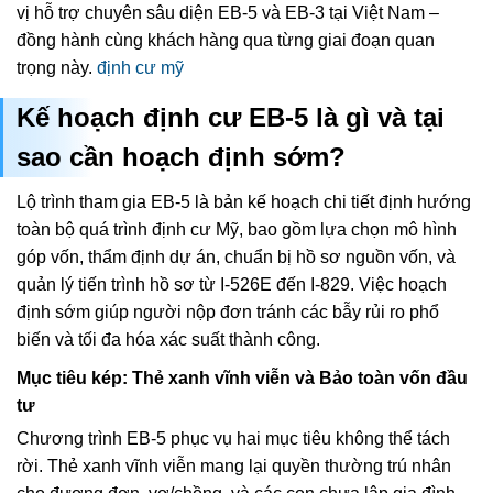
vị hỗ trợ chuyên sâu diện EB-5 và EB-3 tại Việt Nam –
đồng hành cùng khách hàng qua từng giai đoạn quan
trọng này.
định cư mỹ
Kế hoạch định cư EB-5 là gì và tại
sao cần hoạch định sớm?
Lộ trình tham gia EB-5 là bản kế hoạch chi tiết định hướng
toàn bộ quá trình định cư Mỹ, bao gồm lựa chọn mô hình
góp vốn, thẩm định dự án, chuẩn bị hồ sơ nguồn vốn, và
quản lý tiến trình hồ sơ từ I-526E đến I-829. Việc hoạch
định sớm giúp người nộp đơn tránh các bẫy rủi ro phổ
biến và tối đa hóa xác suất thành công.
Mục tiêu kép: Thẻ xanh vĩnh viễn và Bảo toàn vốn đầu
tư
Chương trình EB-5 phục vụ hai mục tiêu không thể tách
rời. Thẻ xanh vĩnh viễn mang lại quyền thường trú nhân