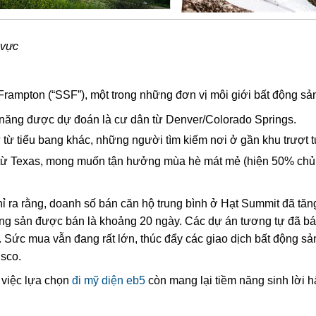
 vực
 Frampton (“SSF”), một trong những đơn vị môi giới bất động s
ăng được dự đoán là cư dân từ Denver/Colorado Springs.
từ tiểu bang khác, những người tìm kiếm nơi ở gần khu trượt t
ừ Texas, mong muốn tận hưởng mùa hè mát mẻ (hiện 50% chủ s
ỉ ra rằng, doanh số bán căn hộ trung bình ở Hạt Summit đã tă
 động sản được bán là khoảng 20 ngày. Các dự án tương tự đã 
n. Sức mua vẫn đang rất lớn, thúc đẩy các giao dịch bất động s
isco.
 việc lựa chọn
đi mỹ diện eb5
còn mang lại tiềm năng sinh lời 