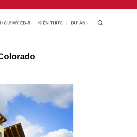
H CƯ MỸ EB-5
KIẾN THỨC
DỰ ÁN
 Colorado